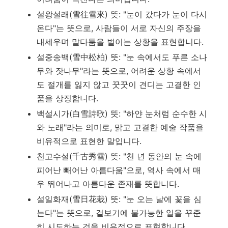
설왕설래(雪往雪來) 뜻: "눈이 갔다가 눈이 다시
온다"는 뜻으로, 사람들이 서로 자신의 주장을
내세우며 말다툼을 벌이는 상황을 표현합니다.
설중송백(雪中松柏) 뜻: "눈 속에서도 푸른 소나
무와 잣나무"라는 뜻으로, 어려운 상황 속에서
도 절개를 잃지 않고 꿋꿋이 견디는 고결한 인
품을 상징합니다.
백설시가(白雪詩歌) 뜻: "하얀 눈처럼 순수한 시
와 노래"라는 의미로, 맑고 고결한 예술 작품을
비유적으로 표현한 말입니다.
천고수설(千古秀雪) 뜻: "천 년 동안의 눈 속에
피어난 빼어난 아름다움"으로, 역사 속에서 매
우 뛰어나고 아름다운 존재를 뜻합니다.
설일화재(雪日花栽) 뜻: "눈 오는 날에 꽃을 심
는다"는 뜻으로, 겉보기에 불가능한 일을 꾸준
히 시도하는 것을 비유적으로 표현합니다.