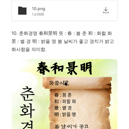
10.png
1.65MB
10. 춘화경명 春和景明 뜻 : 春 : 봄 춘 和 : 화할 화
景 : 볕 경 明 : 밝을 명 봄 날씨가 좋고 경치가 밝고
화사함을 의미함.