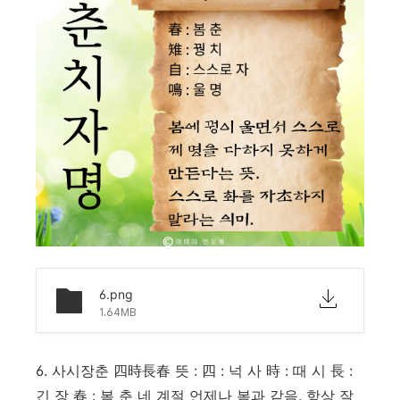
6.png
1.64MB
6. 사시장춘 四時長春 뜻 : 四 : 넉 사 時 : 때 시 長 :
긴 장 春 : 봄 춘 네 계절 언제나 봄과 같음. 항상 잘