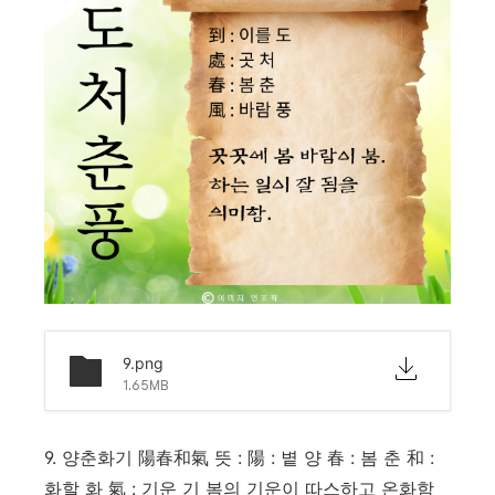
9.png
1.65MB
9. 양춘화기 陽春和氣 뜻 : 陽 : 볕 양 春 : 봄 춘 和 :
화할 화 氣 : 기운 기 봄의 기운이 따스하고 온화함