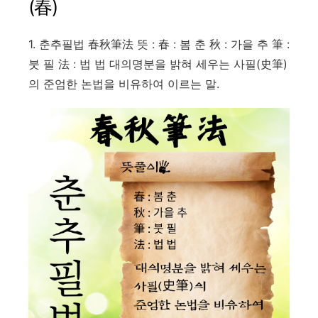
(春)
1. 춘추필법 春秋筆法 뜻 : 春 : 봄 춘 秋 : 가을 추 筆 :
붓 필 法 : 법 법 대의명분을 밝혀 세우는 사필(史筆)
의 준엄한 논법을 비유하여 이르는 말.