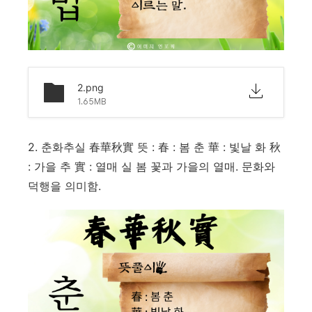
2.png
1.65MB
2. 춘화추실 春華秋實 뜻 : 春 : 봄 춘 華 : 빛날 화 秋
: 가을 추 實 : 열매 실 봄 꽃과 가을의 열매. 문화와
덕행을 의미함.