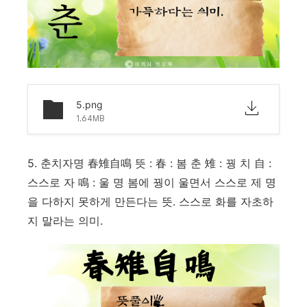
5.png
1.64MB
5. 춘치자명 春雉自鳴 뜻 : 春 : 봄 춘 雉 : 꿩 치 自 :
스스로 자 鳴 : 울 명 봄에 꿩이 울면서 스스로 제 명
을 다하지 못하게 만든다는 뜻. 스스로 화를 자초하
지 말라는 의미.