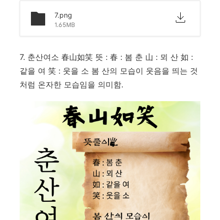
7.png
1.65MB
7. 춘산여소 春山如笑 뜻 : 春 : 봄 춘 山 : 뫼 산 如 :
같을 여 笑 : 웃을 소 봄 산의 모습이 웃음을 띄는 것
처럼 온자한 모습임을 의미함.