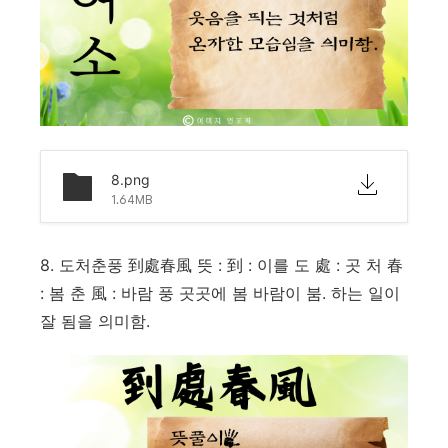
8.png
1.64MB
8. 도처춘풍 到處春風 뜻 : 到 : 이를 도 處 : 곳 처 春
: 봄 춘 風 : 바람 풍 곳곳에 봄 바람이 붐. 하는 일이
잘 됨을 의미함.