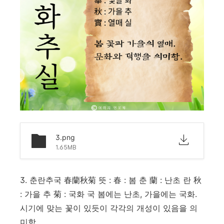
3.png
1.65MB
3. 춘란추국 春蘭秋菊 뜻 : 春 : 봄 춘 蘭 : 난초 란 秋
: 가을 추 菊 : 국화 국 봄에는 난초, 가을에는 국화.
시기에 맞는 꽃이 있듯이 각각의 개성이 있음을 의
미함.