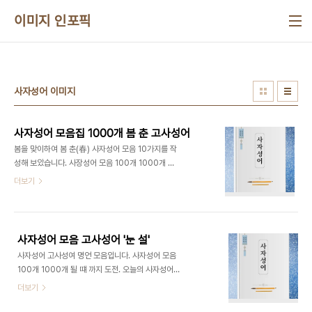
본문 바로가기
이미지 인포픽
사자성어 이미지
사자성어 모음집 1000개 봄 춘 고사성어
봄을 맞이하여 봄 춘(春) 사자성어 모음 10가지를 작
성해 보았습니다. 사장성어 모음 100개 1000개 돌
파하는 날까지 열심히 공부해 봅시다.사자성어 모음
더보기
집 고사성어 봄 춘(春) 1. 춘추필법 春秋筆法 뜻 :
春 : 봄 춘 秋 : 가을 추 筆 : 붓 필 法 : 법 법 대의명
분을 밝혀 세우는 사필(史筆)의 준엄한 논법을 비유
하여 이르는 말. 2. 춘화추실 春華秋實 뜻 : 春 : 봄
사자성어 모음 고사성어 '눈 설'
춘 華 : 빛날 화 秋 : 가을 추 實 : 열매 실 봄 꽃과 가
사자성어 고사성여 명언 모음입니다. 사자성어 모음
을의 열매. 문화와 덕행을 의미함. 3. 춘란추국 春
100개 1000개 될 떄 까지 도전. 오늘의 사자성어
蘭秋菊 뜻 : 春 : 봄 춘 蘭 : 난초 란 秋 : 가을 추 菊
눈 오는 날 인사말에 이은 '눈 설' 한자가 포함된 눈과
더보기
: 국화 국 봄에는 난초, 가을에는 국화. 시기에 맞는
관련된 사자성어입니다. 1. 雪上加霜 설상가상 雪 :
꽃이 있듯이 각각의 개성이 있음을 의미함. 4. 천하
눈 설 上 : 위 상 加 : 더할 가 霜 : 서리 상 눈 위에 다