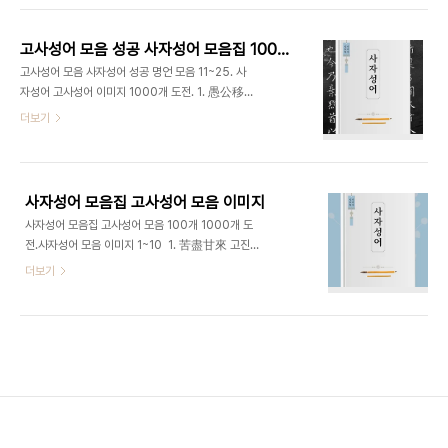
개춘 天下皆春 뜻 : 天 : 하늘 천..
시 서리가 내린다는 뜻으로 좋지 않은 일이 반복해서
생긴다는 의미. 2. 雪中松柏 설중송백 雪 : 눈
고사성어 모음 성공 사자성어 모음집 1000 도전
설 中 : 가운데 중 松 : 소나무 송 柏 : 잣나무 백 눈
고사성어 모음 사자성어 성공 명언 모음 11~25. 사
속에 있는 소나무와 잣나무라는 의미로 지조가 굳은
자성어 고사성어 이미지 1000개 도전. 1. 愚公移
사람을 뜻하는 사자성어. 3. 雪膚花容 설부화용
山 우공이산 愚 : 어리석을 우 公 : 공평할 공 移 : 옮
더보기
雪 : 눈 설 膚 : 피부 부 花 : 꽃 화 容 : 얼굴 용 눈같
길 이 山 : 산 산 남이 보기엔 어리석은 일처럼 보이
이 흰 살결과 꽃같이 아름다운 얼굴을 뜻함. 4. 三
지만 끝까지 일을 밀고 나가면 언젠가는 원하는 목적
冬雪寒 삼동설한 三 : 석 삼 冬 ..
을 달성할 수 있다는 뜻. 2. 磨斧作針 마부작침
磨 : 갈다 마 斧 : 도끼 부 作 : 지을 작 針 : 바늘 침
사자성어 모음집 고사성어 모음 이미지
도끼를 갈아서 바늘을 만든다는 의미로 아무리 어렵
사자성어 모음집 고사성어 모음 100개 1000개 도
고 힘든 일이어도 끝까지 매달리면 결국 달성할 수 있
전.사자성어 모음 이미지 1~10 1. 苦盡甘來 고진
다는 뜻. 3. 水滴穿石 수적천석 水 : 물 수 滴 : 물
감래.苦 : 쓸 고 盡 : 다할 진 甘 : 달 감 來 : 올 래 고
더보기
방울 적 穿 : 뚫을 천 石 : 돌 석 떨어지는 물방울이
생 끝에 낙이 오고 쓰라림이 다할 때 달콤한 것이 찾
돌에 구멍을 낸다는 뜻으로 무슨 일이든지 끈기로 밀
아온다는 뜻. 2. 露積成海 노적성해. 露 : 이슬 로
고 나가면 성공할 수 있다는 뜻. 4. 發憤忘食 ..
(노) 積 : 쌓을 적 成 : 이룰 성 海 : 바다 해 작은 이
슬이 모여 큰 바다를 이룬다. 작은 노력들이 모여 큰
꿈을 이룰 수 있다는 뜻. 3. 土積成山 토적성산.
土 : 흙 토 積 : 쌓을 적 成 : 이룰 성 山 : 메 산 작은
물건도 많이 모이면 큰 것이 될 수 있다는 뜻. 4.
近墨者黑 근묵자흑. 近 : 가까울 근 墨 : 먹 묵 者 :
놈 자 黑 : 검을 흑 먹을 가까이하면 검어진다는 의미